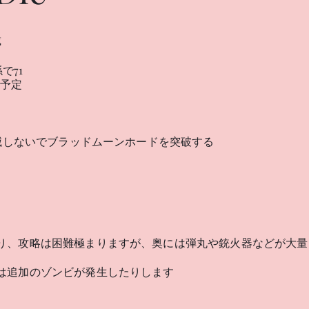
載
で71
D予定
全滅しないでブラッドムーンホードを突破する
り、攻略は困難極まりますが、奥には弾丸や銃火器などが大量
合は追加のゾンビが発生したりします