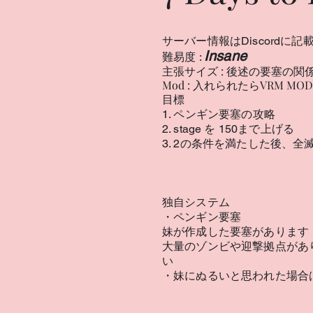
サーバー情報はDiscordに記
Insane
難易度 :
主張サイズ : 後述の要塞の関係
Mod : 入れられたらVRM MO
目標
1. ペンギン要塞の攻略
2. stage を 150まで上げる
3. 2の条件を満たした後、
独自システム
・ペンギン要塞
妹が作成した要塞があります
大量のゾンビや迎撃拠点があ
い
​・妹にぬるいと思われた場